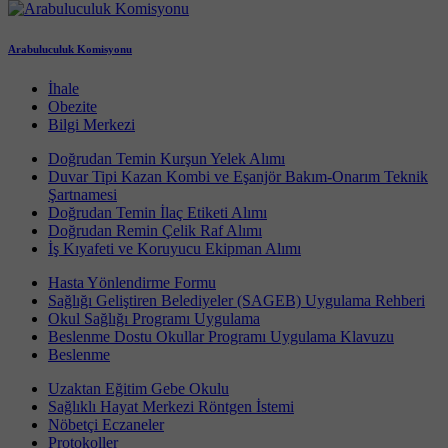
Arabuluculuk Komisyonu
İhale
Obezite
Bilgi Merkezi
Doğrudan Temin Kurşun Yelek Alımı
Duvar Tipi Kazan Kombi ve Eşanjör Bakım-Onarım Teknik
Şartnamesi
Doğrudan Temin İlaç Etiketi Alımı
Doğrudan Remin Çelik Raf Alımı
İş Kıyafeti ve Koruyucu Ekipman Alımı
Hasta Yönlendirme Formu
Sağlığı Geliştiren Belediyeler (SAGEB) Uygulama Rehberi
Okul Sağlığı Programı Uygulama
Beslenme Dostu Okullar Programı Uygulama Klavuzu
Beslenme
Uzaktan Eğitim Gebe Okulu
Sağlıklı Hayat Merkezi Röntgen İstemi
Nöbetçi Eczaneler
Protokoller