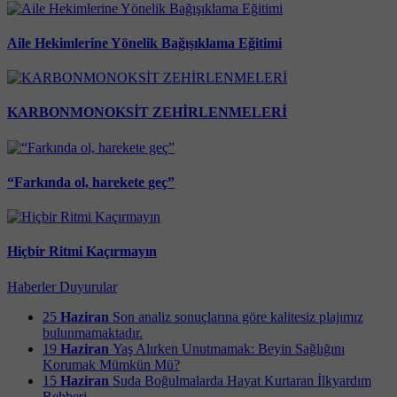
Aile Hekimlerine Yönelik Bağışıklama Eğitimi
KARBONMONOKSİT ZEHİRLENMELERİ
“Farkında ol, harekete geç”
Hiçbir Ritmi Kaçırmayın
Haberler
Duyurular
25
Haziran
Son analiz sonuçlarına göre kalitesiz plajımız
bulunmamaktadır.
19
Haziran
Yaş Alırken Unutmamak: Beyin Sağlığını
Korumak Mümkün Mü?
15
Haziran
Suda Boğulmalarda Hayat Kurtaran İlkyardım
Rehberi