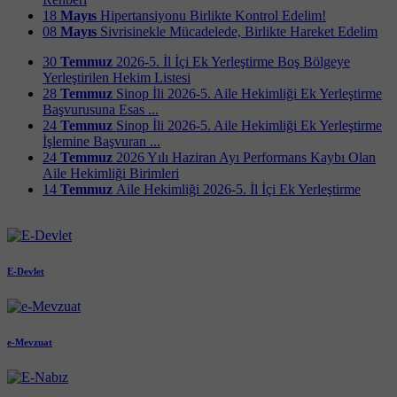
18
Mayıs
Hipertansiyonu Birlikte Kontrol Edelim!
08
Mayıs
Sivrisinekle Mücadelede, Birlikte Hareket Edelim
30
Temmuz
2026-5. İl İçi Ek Yerleştirme Boş Bölgeye
Yerleştirilen Hekim Listesi
28
Temmuz
Sinop İli 2026-5. Aile Hekimliği Ek Yerleştirme
Başvurusuna Esas ...
24
Temmuz
Sinop İli 2026-5. Aile Hekimliği Ek Yerleştirme
İşlemine Başvuran ...
24
Temmuz
2026 Yılı Haziran Ayı Performans Kaybı Olan
Aile Hekimliği Birimleri
14
Temmuz
Aile Hekimliği 2026-5. İl İçi Ek Yerleştirme
E-Devlet
e-Mevzuat