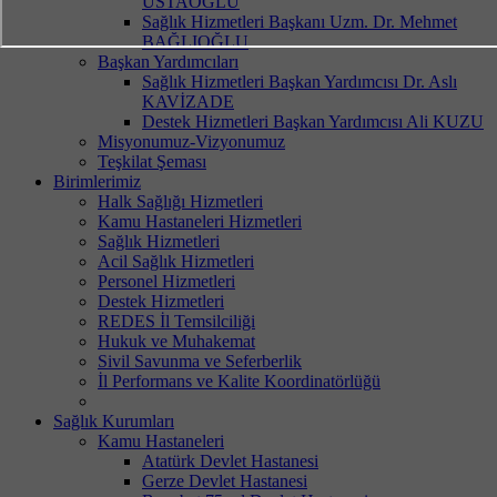
USTAOĞLU
Sağlık Hizmetleri Başkanı Uzm. Dr. Mehmet
BAĞLIOĞLU
Başkan Yardımcıları
Sağlık Hizmetleri Başkan Yardımcısı Dr. Aslı
KAVİZADE
Destek Hizmetleri Başkan Yardımcısı Ali KUZU
Misyonumuz-Vizyonumuz
Teşkilat Şeması
Birimlerimiz
Halk Sağlığı Hizmetleri
Kamu Hastaneleri Hizmetleri
Sağlık Hizmetleri
Acil Sağlık Hizmetleri
Personel Hizmetleri
Destek Hizmetleri
REDES İl Temsilciliği
Hukuk ve Muhakemat
Sivil Savunma ve Seferberlik
İl Performans ve Kalite Koordinatörlüğü
Sağlık Kurumları
Kamu Hastaneleri
Atatürk Devlet Hastanesi
Gerze Devlet Hastanesi