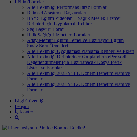
Eğitim/Formlar
Aile Hekimliği Performans İtiraz Formları
Bilimsel Araştırma Başvuruları
HSYS Eğitim Videoları – Sağlık Meslek Hizmet
Birimleri İçin Uygulamalı Rehber
Staj Başvuru Formu
Halk Sağlığı Hizmetleri Formları
Aday Memur Eğitimi Temel ve Hazırlayıcı Eğitim
Sınav Soru Örnekleri
Aile Hekimliği Uygulaması Planlama Rehberi ve Ekleri
Aile Hekimliği Birimlerince Gruplandırma/Periyodik
Değerlendirmeler İçin Hazırlanacak Dosya İçerik
Listesi ve Formlar
Aile Hekimliği 2025 Yılı 1. Dönem Denetim Planı ve
Formları
Aile Hekimliği 2024 Yılı 2. Dönem Denetim Planı ve
Formları
Bilgi Güvenliği
İletişim
İç Kontrol