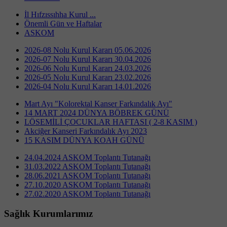
İl Hıfzıssıhha Kurul ...
Önemli Gün ve Haftalar
ASKOM
2026-08 Nolu Kurul Kararı 05.06.2026
2026-07 Nolu Kurul Kararı 30.04.2026
2026-06 Nolu Kurul Kararı 24.03.2026
2026-05 Nolu Kurul Kararı 23.02.2026
2026-04 Nolu Kurul Kararı 14.01.2026
Mart Ayı "Kolorektal Kanser Farkındalık Ayı"
14 MART 2024 DÜNYA BÖBREK GÜNÜ
LÖSEMİLİ ÇOCUKLAR HAFTASI ( 2-8 KASIM )
Akciğer Kanseri Farkındalık Ayı 2023
15 KASIM DÜNYA KOAH GÜNÜ
24.04.2024 ASKOM Toplantı Tutanağı
31.03.2022 ASKOM Toplantı Tutanağı
28.06.2021 ASKOM Toplantı Tutanağı
27.10.2020 ASKOM Toplantı Tutanağı
27.02.2020 ASKOM Toplantı Tutanağı
Sağlık Kurumlarımız