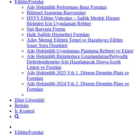
Eğitim/Formlar
Aile Hekimliği Performans İtiraz Formları
Bilimsel Araştırma Başvuruları
HSYS Eğitim Videoları – Sağlık Meslek Hizmet
Birimleri İçin Uygulamalı Rehber
Staj Başvuru Formu
Halk Sağlığı Hizmetleri Formları
Aday Memur Eğitimi Temel ve Hazırlayıcı Eğitim
Sınav Soru Örnekleri
Aile Hekimliği Uygulaması Planlama Rehberi ve Ekleri
Aile Hekimliği Birimlerince Gruplandırma/Periyodik
Değerlendirmeler İçin Hazırlanacak Dosya İçerik
Listesi ve Formlar
Aile Hekimliği 2025 Yılı 1. Dönem Denetim Planı ve
Formları
Aile Hekimliği 2024 Yılı 2. Dönem Denetim Planı ve
Formları
Bilgi Güvenliği
İletişim
İç Kontrol
Eğitim/Formlar