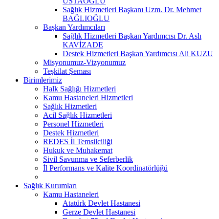
USTAOĞLU
Sağlık Hizmetleri Başkanı Uzm. Dr. Mehmet
BAĞLIOĞLU
Başkan Yardımcıları
Sağlık Hizmetleri Başkan Yardımcısı Dr. Aslı
KAVİZADE
Destek Hizmetleri Başkan Yardımcısı Ali KUZU
Misyonumuz-Vizyonumuz
Teşkilat Şeması
Birimlerimiz
Halk Sağlığı Hizmetleri
Kamu Hastaneleri Hizmetleri
Sağlık Hizmetleri
Acil Sağlık Hizmetleri
Personel Hizmetleri
Destek Hizmetleri
REDES İl Temsilciliği
Hukuk ve Muhakemat
Sivil Savunma ve Seferberlik
İl Performans ve Kalite Koordinatörlüğü
Sağlık Kurumları
Kamu Hastaneleri
Atatürk Devlet Hastanesi
Gerze Devlet Hastanesi