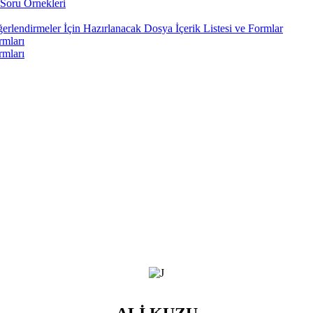
Soru Örnekleri
rlendirmeler İçin Hazırlanacak Dosya İçerik Listesi ve Formlar
rmları
rmları