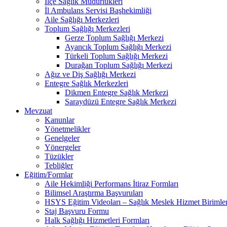
İlçe Sağlık Müdürlükleri
İl Ambulans Servisi Başhekimliği
Aile Sağlığı Merkezleri
Toplum Sağlığı Merkezleri
Gerze Toplum Sağlığı Merkezi
Ayancık Toplum Sağlığı Merkezi
Türkeli Toplum Sağlığı Merkezi
Durağan Toplum Sağlığı Merkezi
Ağız ve Diş Sağlığı Merkezi
Entegre Sağlık Merkezleri
Dikmen Entegre Sağlık Merkezi
Saraydüzü Entegre Sağlık Merkezi
Mevzuat
Kanunlar
Yönetmelikler
Genelgeler
Yönergeler
Tüzükler
Tebliğler
Eğitim/Formlar
Aile Hekimliği Performans İtiraz Formları
Bilimsel Araştırma Başvuruları
HSYS Eğitim Videoları – Sağlık Meslek Hizmet Birimler
Staj Başvuru Formu
Halk Sağlığı Hizmetleri Formları