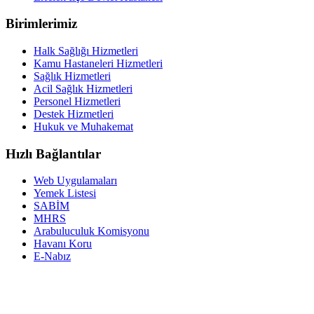
Birimlerimiz
Halk Sağlığı Hizmetleri
Kamu Hastaneleri Hizmetleri
Sağlık Hizmetleri
Acil Sağlık Hizmetleri
Personel Hizmetleri
Destek Hizmetleri
Hukuk ve Muhakemat
Hızlı Bağlantılar
Web Uygulamaları
Yemek Listesi
SABİM
MHRS
Arabuluculuk Komisyonu
Havanı Koru
E-Nabız