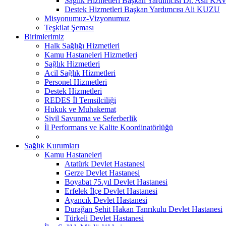
Sağlık Hizmetleri Başkan Yardımcısı Dr. Aslı 
Destek Hizmetleri Başkan Yardımcısı Ali KUZU
Misyonumuz-Vizyonumuz
Teşkilat Şeması
Birimlerimiz
Halk Sağlığı Hizmetleri
Kamu Hastaneleri Hizmetleri
Sağlık Hizmetleri
Acil Sağlık Hizmetleri
Personel Hizmetleri
Destek Hizmetleri
REDES İl Temsilciliği
Hukuk ve Muhakemat
Sivil Savunma ve Seferberlik
İl Performans ve Kalite Koordinatörlüğü
Sağlık Kurumları
Kamu Hastaneleri
Atatürk Devlet Hastanesi
Gerze Devlet Hastanesi
Boyabat 75.yıl Devlet Hastanesi
Erfelek İlçe Devlet Hastanesi
Ayancık Devlet Hastanesi
Durağan Şehit Hakan Tanrıkulu Devlet Hastanesi
Türkeli Devlet Hastanesi