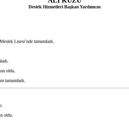
ALİ KUZU
Destek Hizmetleri Başkan Yardımcısı
k Meslek Lisesi’nde tamamladı.
ladı.
un oldu.
ını tamamladı.
ı.
n oldu.