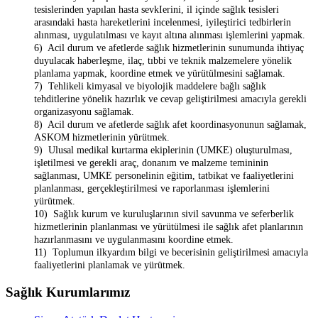
tesislerinden yapılan hasta sevkIerini, il içinde sağlık tesisleri
arasındaki hasta hareketlerini incelenmesi, iyileştirici tedbirlerin
alınması, uygulatılması ve kayıt altına alınması işlemlerini yapmak.
6) Acil durum ve afetlerde sağlık hizmetlerinin sunumunda ihtiyaç
duyulacak haberleşme, ilaç, tıbbi ve teknik malzemelere yönelik
planlama yapmak, koordine etmek ve yürütülmesini sağlamak.
7) Tehlikeli kimyasal ve biyolojik maddelere bağlı sağlık
tehditlerine yönelik hazırlık ve cevap geliştirilmesi amacıyla gerekli
organizasyonu sağlamak.
8) Acil durum ve afetlerde sağlık afet koordinasyonunun sağlamak,
ASKOM hizmetlerinin yürütmek.
9) Ulusal medikal kurtarma ekiplerinin (UMKE) oluşturulması,
işletilmesi ve gerekli araç, donanım ve malzeme temininin
sağlanması, UMKE personelinin eğitim, tatbikat ve faaliyetlerini
planlanması, gerçekleştirilmesi ve raporlanması işlemlerini
yürütmek.
10) Sağlık kurum ve kuruluşlarının sivil savunma ve seferberlik
hizmetlerinin planlanması ve yürütülmesi ile sağlık afet planlarının
hazırlanmasını ve uygulanmasını koordine etmek.
11) Toplumun ilkyardım bilgi ve becerisinin geliştirilmesi amacıyla
faaliyetlerini planlamak ve yürütmek.
Sağlık Kurumlarımız