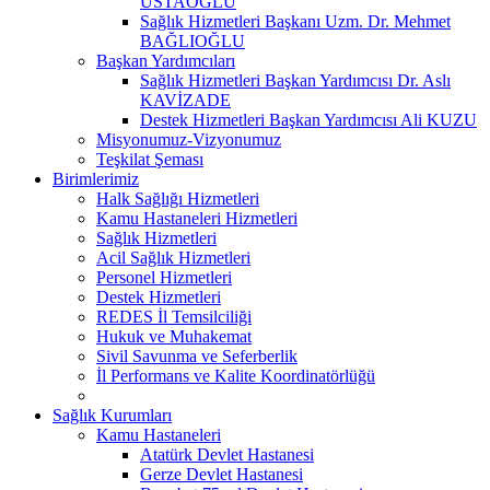
USTAOĞLU
Sağlık Hizmetleri Başkanı Uzm. Dr. Mehmet
BAĞLIOĞLU
Başkan Yardımcıları
Sağlık Hizmetleri Başkan Yardımcısı Dr. Aslı
KAVİZADE
Destek Hizmetleri Başkan Yardımcısı Ali KUZU
Misyonumuz-Vizyonumuz
Teşkilat Şeması
Birimlerimiz
Halk Sağlığı Hizmetleri
Kamu Hastaneleri Hizmetleri
Sağlık Hizmetleri
Acil Sağlık Hizmetleri
Personel Hizmetleri
Destek Hizmetleri
REDES İl Temsilciliği
Hukuk ve Muhakemat
Sivil Savunma ve Seferberlik
İl Performans ve Kalite Koordinatörlüğü
Sağlık Kurumları
Kamu Hastaneleri
Atatürk Devlet Hastanesi
Gerze Devlet Hastanesi