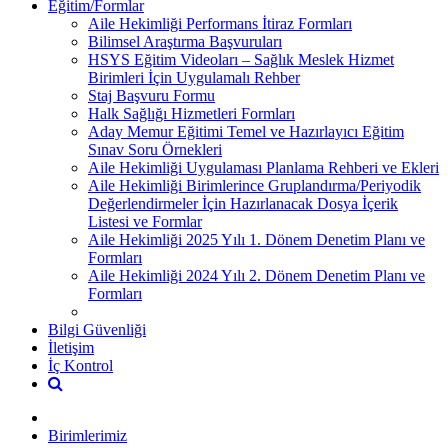
Eğitim/Formlar
Aile Hekimliği Performans İtiraz Formları
Bilimsel Araştırma Başvuruları
HSYS Eğitim Videoları – Sağlık Meslek Hizmet
Birimleri İçin Uygulamalı Rehber
Staj Başvuru Formu
Halk Sağlığı Hizmetleri Formları
Aday Memur Eğitimi Temel ve Hazırlayıcı Eğitim
Sınav Soru Örnekleri
Aile Hekimliği Uygulaması Planlama Rehberi ve Ekleri
Aile Hekimliği Birimlerince Gruplandırma/Periyodik
Değerlendirmeler İçin Hazırlanacak Dosya İçerik
Listesi ve Formlar
Aile Hekimliği 2025 Yılı 1. Dönem Denetim Planı ve
Formları
Aile Hekimliği 2024 Yılı 2. Dönem Denetim Planı ve
Formları
Bilgi Güvenliği
İletişim
İç Kontrol
Birimlerimiz