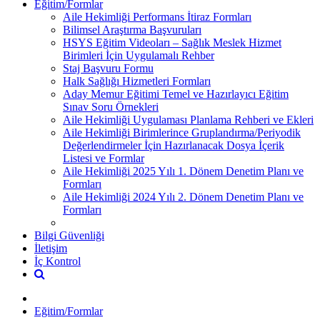
Eğitim/Formlar
Aile Hekimliği Performans İtiraz Formları
Bilimsel Araştırma Başvuruları
HSYS Eğitim Videoları – Sağlık Meslek Hizmet
Birimleri İçin Uygulamalı Rehber
Staj Başvuru Formu
Halk Sağlığı Hizmetleri Formları
Aday Memur Eğitimi Temel ve Hazırlayıcı Eğitim
Sınav Soru Örnekleri
Aile Hekimliği Uygulaması Planlama Rehberi ve Ekleri
Aile Hekimliği Birimlerince Gruplandırma/Periyodik
Değerlendirmeler İçin Hazırlanacak Dosya İçerik
Listesi ve Formlar
Aile Hekimliği 2025 Yılı 1. Dönem Denetim Planı ve
Formları
Aile Hekimliği 2024 Yılı 2. Dönem Denetim Planı ve
Formları
Bilgi Güvenliği
İletişim
İç Kontrol
Eğitim/Formlar