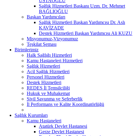
USTAOĞLU
Sağlık Hizmetleri Başkanı Uzm. Dr. Mehmet
BAĞLIOĞLU
Başkan Yardımcıları
Sağlık Hizmetleri Başkan Yardımcısı Dr. Aslı
KAVİZADE
Destek Hizmetleri Başkan Yardımcısı Ali KUZU
Misyonumuz-Vizyonumuz
Teşkilat Şeması
Birimlerimiz
Halk Sağlığı Hizmetleri
Kamu Hastaneleri Hizmetleri
Sağlık Hizmetleri
Acil Sağlık Hizmetleri
Personel Hizmetleri
Destek Hizmetleri
REDES İl Temsilciliği
Hukuk ve Muhakemat
Sivil Savunma ve Seferberlik
İl Performans ve Kalite Koordinatörlüğü
Sağlık Kurumları
Kamu Hastaneleri
Atatürk Devlet Hastanesi
Gerze Devlet Hastanesi