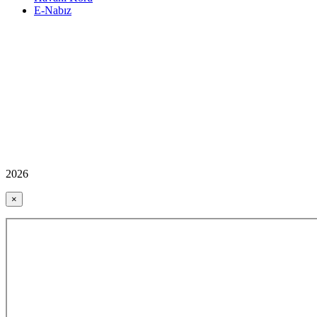
E-Nabız
2026
×