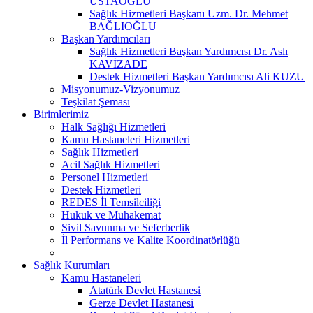
USTAOĞLU
Sağlık Hizmetleri Başkanı Uzm. Dr. Mehmet
BAĞLIOĞLU
Başkan Yardımcıları
Sağlık Hizmetleri Başkan Yardımcısı Dr. Aslı
KAVİZADE
Destek Hizmetleri Başkan Yardımcısı Ali KUZU
Misyonumuz-Vizyonumuz
Teşkilat Şeması
Birimlerimiz
Halk Sağlığı Hizmetleri
Kamu Hastaneleri Hizmetleri
Sağlık Hizmetleri
Acil Sağlık Hizmetleri
Personel Hizmetleri
Destek Hizmetleri
REDES İl Temsilciliği
Hukuk ve Muhakemat
Sivil Savunma ve Seferberlik
İl Performans ve Kalite Koordinatörlüğü
Sağlık Kurumları
Kamu Hastaneleri
Atatürk Devlet Hastanesi
Gerze Devlet Hastanesi