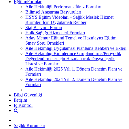
Eğitim/Formlar
Aile Hekimliği Performans İtiraz Formları
Bilimsel Araştırma Başvuruları
HSYS Eğitim Videoları – Sağlık Meslek Hizmet
Birimleri İçin Uygulamalı Rehber
Staj Başvuru Formu
Halk Sağlığı Hizmetleri Formları
Aday Memur Eğitimi Temel ve Hazırlayıcı Eğitim
Sınav Soru Örnekleri
Aile Hekimliği Uygulaması Planlama Rehberi ve Ekleri
Aile Hekimliği Birimlerince Gruplandırma/Periyodik
Değerlendirmeler İçin Hazırlanacak Dosya İçerik
Listesi ve Formlar
Aile Hekimliği 2025 Yılı 1. Dönem Denetim Planı ve
Formları
Aile Hekimliği 2024 Yılı 2. Dönem Denetim Planı ve
Formları
Bilgi Güvenliği
İletişim
İç Kontrol
Sağlık Kurumları