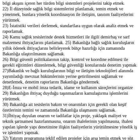
bilgi akışını içeren her türden bilgi sistemleri projelerini takip etmek.
22) İl düzeyinde sağlık bilgi sistemlerini planlamak, temin etmek ve
yönetmek, bunlara yönelik koordinasyon ile iletişim, tanıtım faaliyetlerini
yürütmek.
23) İstatistiki verileri derlemek, standartlara uygun olarak analiz etmek ve
raporlamak.
24) Kamu sağlık tesislerinde destek hizmetleri ile ilgili demirbaş ve sarf
malzemesi ihtiyaçlarını planlamak. 25) Bakanlığa bağlı sağlık kuruluşların
yıllık ödenek ihtiyaçlarını belirleyerek bütçe hazırlığı için zamanında
Bakanlığa ulaştırılmasını sağlamak.
26) Bilgi güvenli politikalarının takip, kontrol ve koordine edilmesi ile
gerekli eğitimleri düzenlemek, bilgi güvenliği konularında denetim yapmak.
27)Bakanlık ve bağlı kuruluşlarının bilgi ve iletişim teknolojileri alanında
yayımladığı mevzuat hükümlerinin yerine getirilmesini sağlamak ve
denetlemek, denetim raporlarını Bakanlığa göndermek.
28)E-İmza ve mobil imza tedarik, idame ve kullanım süreçlerini organize
29) Bakanlığın ihtiyaç duyduğu taşınmazların kamulaştırma işlemlerini
yürütmek.
30) Bakanlığa ait tesislerin bakım ve onarımları için gerekli olan keşif
özetlerinin temini ve zamanında Bakanlığa ulaşmasını sağlamak.
31)İhtiyaç duyulan onarım ve tadilatlar için proje, yaklaşık maliyet ve
teknik şartnamesi hazırlanmasına, onarım ihalelerinin yapılmasına, ihalesi
yapılan işlerde yapı denetimine ilişkin faaliyetlerin yürütülmesine yönelik iş
ve işlemleri yapmak.
32) Yatırım programına teklif edilen projeler için arsa temin etmek ve söz