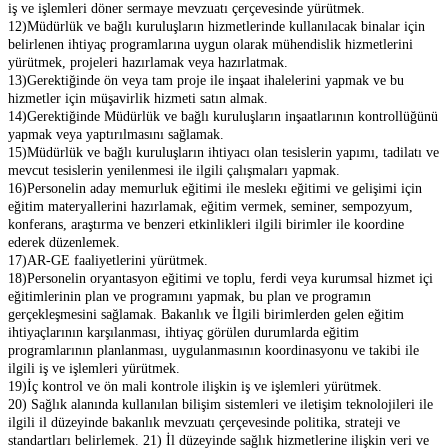
iş ve işlemleri döner sermaye mevzuatı çerçevesinde yürütmek.
12)Müdürlük ve bağlı kuruluşların hizmetlerinde kullanılacak binalar için
belirlenen ihtiyaç programlarına uygun olarak mühendislik hizmetlerini
yürütmek, projeleri hazırlamak veya hazırlatmak.
13)Gerektiğinde ön veya tam proje ile inşaat ihalelerini yapmak ve bu
hizmetler için müşavirlik hizmeti satın almak.
14)Gerektiğinde Müdürlük ve bağlı kuruluşların inşaatlarının kontrollüğünü
yapmak veya yaptırılmasını sağlamak.
15)Müdürlük ve bağlı kuruluşların ihtiyacı olan tesislerin yapımı, tadilatı ve
mevcut tesislerin yenilenmesi ile ilgili çalışmaları yapmak.
16)Personelin aday memurluk eğitimi ile meslekı eğitimi ve gelişimi için
eğitim materyallerini hazırlamak, eğitim vermek, seminer, sempozyum,
konferans, araştırma ve benzeri etkinlikleri ilgili birimler ile koordine
ederek düzenlemek.
17)AR-GE faaliyetlerini yürütmek.
18)Personelin oryantasyon eğitimi ve toplu, ferdi veya kurumsal hizmet içi
eğitimlerinin plan ve programını yapmak, bu plan ve programın
gerçekleşmesini sağlamak. Bakanlık ve İlgili birimlerden gelen eğitim
ihtiyaçlarının karşılanması, ihtiyaç görülen durumlarda eğitim
programlarının planlanması, uygulanmasının koordinasyonu ve takibi ile
ilgili iş ve işlemleri yürütmek.
19)İç kontrol ve ön mali kontrole ilişkin iş ve işlemleri yürütmek.
20) Sağlık alanında kullanılan bilişim sistemleri ve iletişim teknolojileri ile
ilgili il düzeyinde bakanlık mevzuatı çerçevesinde politika, strateji ve
standartları belirlemek. 21) İl düzeyinde sağlık hizmetlerine ilişkin veri ve