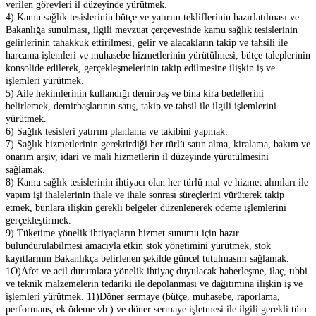
verilen görevleri il düzeyinde yürütmek.
4) Kamu sağlık tesislerinin bütçe ve yatırım tekliflerinin hazırlatılması ve
Bakanlığa sunulması, ilgili mevzuat çerçevesinde kamu sağlık tesislerinin
gelirlerinin tahakkuk ettirilmesi, gelir ve alacakların takip ve tahsili ile
harcama işlemleri ve muhasebe hizmetlerinin yürütülmesi, bütçe taleplerinin
konsolide edilerek, gerçekleşmelerinin takip edilmesine ilişkin iş ve
işlemleri yürütmek.
5) Aile hekimlerinin kullandığı demirbaş ve bina kira bedellerini
belirlemek, demirbaşlarının satış, takip ve tahsil ile ilgili işlemlerini
yürütmek.
6) Sağlık tesisleri yatırım planlama ve takibini yapmak.
7) Sağlık hizmetlerinin gerektirdiği her türlü satın alma, kiralama, bakım ve
onarım arşiv, idari ve mali hizmetlerin il düzeyinde yürütülmesini
sağlamak.
8) Kamu sağlık tesislerinin ihtiyacı olan her türlü mal ve hizmet alımları ile
yapım işi ihalelerinin ihale ve ihale sonrası süreçlerini yürüterek takip
etmek, bunlara ilişkin gerekli belgeler düzenlenerek ödeme işlemlerini
gerçekleştirmek.
9) Tüketime yönelik ihtiyaçların hizmet sunumu için hazır
bulundurulabilmesi amacıyla etkin stok yönetimini yürütmek, stok
kayıtlarının Bakanlıkça belirlenen şekilde güncel tutulmasını sağlamak.
1O)Afet ve acil durumlara yönelik ihtiyaç duyulacak haberleşme, ilaç, tıbbi
ve teknik malzemelerin tedariki ile depolanması ve dağıtımına ilişkin iş ve
işlemleri yürütmek. 11)Döner sermaye (bütçe, muhasebe, raporlama,
performans, ek ödeme vb.) ve döner sermaye işletmesi ile ilgili gerekli tüm