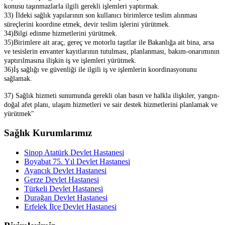
konusu taşınmazlarla ilgili gerekli işlemleri yaptırmak.
33) İldeki sağlık yapılarının son kullanıcı birimlerce teslim alınması
süreçlerini koordine etmek, devir teslim işlerini yürütmek.
34)Bilgi edinme hizmetlerini yürütmek.
35)Birimlere ait araç, gereç ve motorlu taşıtlar ile Bakanlığa ait bina, arsa
ve tesislerin envanter kayıtlarının tutulması, planlanması, bakım-onarımının
yaptırılmasına ilişkin iş ve işlemleri yürütmek.
36)İş sağlığı ve güvenliği ile ilgili iş ve işlemlerin koordinasyonunu
sağlamak.
37) Sağlık hizmeti sunumunda gerekli olan basın ve halkla ilişkiler, yangın-
doğal afet planı, ulaşım hizmetleri ve sair destek hizmetlerini planlamak ve
yürütmek"
Sağlık Kurumlarımız
Sinop Atatürk Devlet Hastanesi
Boyabat 75. Yıl Devlet Hastanesi
Ayancık Devlet Hastanesi
Gerze Devlet Hastanesi
Türkeli Devlet Hastanesi
Durağan Devlet Hastanesi
Erfelek İlçe Devlet Hastanesi