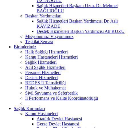
USTAOĞLU
Sağlık Hizmetleri Başkanı Uzm. Dr. Mehmet
BAĞLIOĞLU
Başkan Yardımcıları
Sağlık Hizmetleri Başkan Yardımcısı Dr. Aslı
KAVİZADE
Destek Hizmetleri Başkan Yardımcısı Ali KUZU
Misyonumuz-Vizyonumuz
Teşkilat Şeması
Birimlerimiz
Halk Sağlığı Hizmetleri
Kamu Hastaneleri Hizmetleri
Sağlık Hizmetleri
Acil Sağlık Hizmetleri
Personel Hizmetleri
Destek Hizmetleri
REDES İl Temsilciliği
Hukuk ve Muhakemat
Sivil Savunma ve Seferberlik
İl Performans ve Kalite Koordinatörlüğü
Sağlık Kurumları
Kamu Hastaneleri
Atatürk Devlet Hastanesi
Gerze Devlet Hastanesi