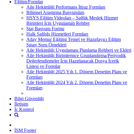
Eğitim/Formlar
Aile Hekimliği Performans İtiraz Formları
Bilimsel Araştırma Başvuruları
HSYS Eğitim Videoları – Sağlık Meslek Hizmet
Birimleri İçin Uygulamalı Rehber
Staj Başvuru Formu
Halk Sağlığı Hizmetleri Formları
Aday Memur Eğitimi Temel ve Hazırlayıcı Eğitim
Sınav Soru Örnekleri
Aile Hekimliği Uygulaması Planlama Rehberi ve Ekleri
Aile Hekimliği Birimlerince Gruplandırma/Periyodik
Değerlendirmeler İçin Hazırlanacak Dosya İçerik
Listesi ve Formlar
Aile Hekimliği 2025 Yılı 1. Dönem Denetim Planı ve
Formları
Aile Hekimliği 2024 Yılı 2. Dönem Denetim Planı ve
Formları
Bilgi Güvenliği
İletişim
İç Kontrol
İSM Footer