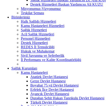
Sağlık Hizmetleri Başkan Yardımcısı Dr. Aslı 
Destek Hizmetleri Başkan Yardımcısı Ali KUZU
Misyonumuz-Vizyonumuz
Teşkilat Şeması
Birimlerimiz
Halk Sağlığı Hizmetleri
Kamu Hastaneleri Hizmetleri
Sağlık Hizmetleri
Acil Sağlık Hizmetleri
Personel Hizmetleri
Destek Hizmetleri
REDES İl Temsilciliği
Hukuk ve Muhakemat
Sivil Savunma ve Seferberlik
İl Performans ve Kalite Koordinatörlüğü
Sağlık Kurumları
Kamu Hastaneleri
Atatürk Devlet Hastanesi
Gerze Devlet Hastanesi
Boyabat 75.yıl Devlet Hastanesi
Erfelek İlçe Devlet Hastanesi
Ayancık Devlet Hastanesi
Durağan Şehit Hakan Tanrıkulu Devlet Hastanesi
Türkeli Devlet Hastanesi