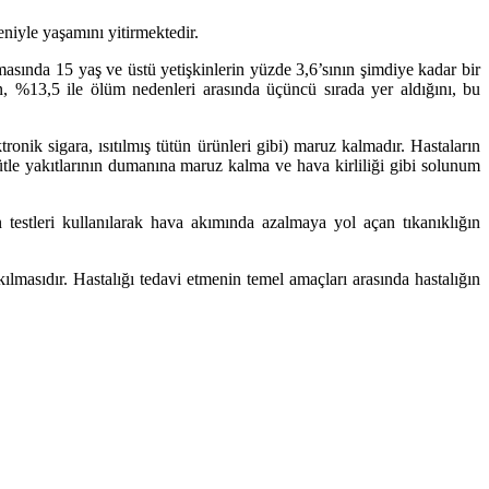
iyle yaşamını yitirmektedir.
asında 15 yaş ve üstü yetişkinlerin yüzde 3,6’sının şimdiye kadar bir
ın, %13,5 ile ölüm nedenleri arasında üçüncü sırada yer aldığını, bu
nik sigara, ısıtılmış tütün ürünleri gibi) maruz kalmadır. Hastaların
ütle yakıtlarının dumanına maruz kalma ve hava kirliliği gibi solunum
 testleri kullanılarak hava akımında azalmaya yol açan tıkanıklığın
ılmasıdır. Hastalığı tedavi etmenin temel amaçları arasında hastalığın