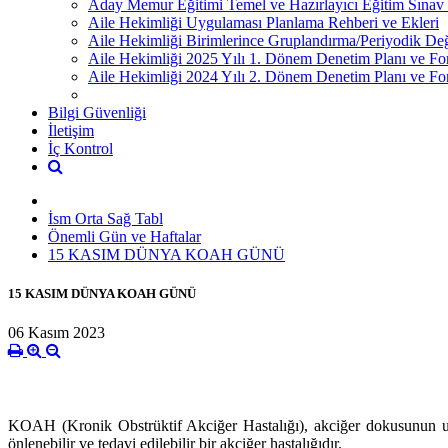
Aday Memur Eğitimi Temel ve Hazırlayıcı Eğitim Sınav 
Aile Hekimliği Uygulaması Planlama Rehberi ve Ekleri
Aile Hekimliği Birimlerince Gruplandırma/Periyodik Değe
Aile Hekimliği 2025 Yılı 1. Dönem Denetim Planı ve Fo
Aile Hekimliği 2024 Yılı 2. Dönem Denetim Planı ve Fo
Bilgi Güvenliği
İletişim
İç Kontrol
İsm Orta Sağ Tabl
Önemli Gün ve Haftalar
15 KASIM DÜNYA KOAH GÜNÜ
15 KASIM DÜNYA KOAH GÜNÜ
06 Kasım 2023
KOAH (Kronik Obstrüktif Akciğer Hastalığı), akciğer dokusunun uzun 
önlenebilir ve tedavi edilebilir bir akciğer hastalığıdır.