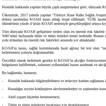
Hastalık hakkında yapılan büyük çaplı araştırmalara göre, dünyada K
Ülkemizde, 2017 yılında yapılan “Türkiye Hane Halkı Sağlık Araştırma
doktor tarafından KOAH tanısı aldığı tespit edilmiştir. TÜİK tarafı
ölümlerinin yüzde 4’ünün KOAH nedeniyle gerçekleştiğini ortaya ko
Tüm dünyada KOAH gelişimine neden olan en önemli risk faktörü tütün 
%90’ndan fazlasında tütün ve tütün ürünleri temel nedendir. Bunun ya
yolu irritanları da önemli risk faktörleri arasında yer almaktadır.
KOAH'ın tanısı, sağlık kurumlarında basit ağrısız bir test olan “n
belirlenmesi yoluyla doğrulanabilir.
Öncelikli olarak belirtmek gerekir ki KOAH’ta akciğer fonksiyonlarınd
bulgularını hafifletmek, solunum yollarındaki hasarı azaltmak ve akci
Bu bağlamda, hastanın;
-
Hastalık hakkında bilgilendirilmesi ve tedaviye katılım sağlaması i
-
Hastalığın seyrini kötüleştiren alevlenmelerden ve zatürreden korun
-
Aktif yaşam biçimini benimsemesi,
-
Tütün ve tütün ürünlerini bırakması için desteklenmesi,