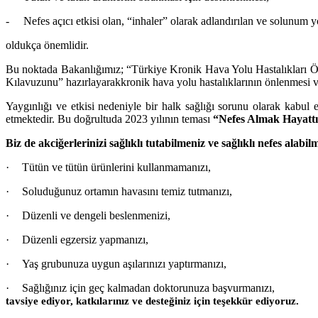
-
Nefes açıcı etkisi olan, “inhaler” olarak adlandırılan ve solunum 
oldukça önemlidir.
Bu noktada Bakanlığımız; “Türkiye Kronik Hava Yolu Hastalıkları Ön
Kılavuzunu” hazırlayarak
kronik hava yolu hastalıklarının önlenmesi v
Yaygınlığı ve etkisi nedeniyle bir halk sağlığı sorunu olarak kab
etmektedir. Bu doğrultuda 2023 yılının teması
“Nefes Almak Hayattı
Biz de akciğerlerinizi sağlıklı tutabilmeniz ve sağlıklı nefes alabil
·
Tütün ve tütün ürünlerini kullanmamanızı,
·
Soluduğunuz ortamın havasını temiz tutmanızı,
·
Düzenli ve dengeli beslenmenizi,
·
Düzenli egzersiz yapmanızı,
·
Yaş grubunuza uygun aşılarınızı yaptırmanızı,
·
Sağlığınız için geç kalmadan doktorunuza başvurmanızı,
tavsiye ediyor, k
atkılarınız ve desteğiniz için teşekkür ediyoruz.