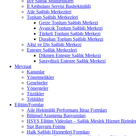
İlçe Sağlık Müdürlükleri
İl Ambulans Servisi Başhekimliği
Aile Sağlığı Merkezleri
Toplum Sağlığı Merkezleri
Gerze Toplum Sağlığı Merkezi
Ayancık Toplum Sağlığı Merkezi
Türkeli Toplum Sağlığı Merkezi
Durağan Toplum Sağlığı Merkezi
Ağız ve Diş Sağlığı Merkezi
Entegre Sağlık Merkezleri
Dikmen Entegre Sağlık Merkezi
Saraydüzü Entegre Sağlık Merkezi
Mevzuat
Kanunlar
Yönetmelikler
Genelgeler
Yönergeler
Tüzükler
Tebliğler
Eğitim/Formlar
Aile Hekimliği Performans İtiraz Formları
Bilimsel Araştırma Başvuruları
HSYS Eğitim Videoları – Sağlık Meslek Hizmet Birimler
Staj Başvuru Formu
Halk Sağlığı Hizmetleri Formları