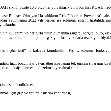
OAH sıklığı yüzde 10,3 olup her yıl yaklaşık 3 milyon kişi KOAH neden
sı: Bulaşıcı Olmayan Hastalıkların Risk Faktörleri Prevalansı” çalışm
ndan yayımlanan 2022 yılı verileri ise solunum sistemi hastalıkların
ymaktadır.
kullanımı ve her türlü tütün dumanına (sigara, nargile, puro, elektro
nında; odun, kömür, petrol, gaz gibi fosil yakıtlarla tezek gibi biyok
efes ölçüm testi” ile kolayca konulabilir. Teşhis, solunum fonksiyon
aki hızlı bozulmayı yavaşlattığı ispatlanan tek girişim sigaranın bırak
ğerlerin oksijenlenmesini düzeltmek yer almaktadır.
çin cesaretlendirilmesi,
ması için grip ve zatürre aşılarını yaptırması,