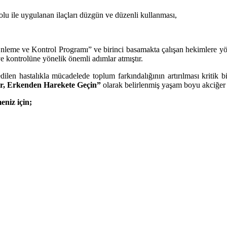
yolu ile uygulanan ilaçları düzgün ve düzenli kullanması,
leme ve Kontrol Programı” ve birinci basamakta çalışan hekimlere yö
e kontrolüne yönelik önemli adımlar atmıştır.
ul edilen hastalıkla mücadelede toplum farkındalığının artırılması 
r, Erkenden Harekete Geçin”
olarak belirlenmiş
yaşam boyu akciğer 
meniz için;