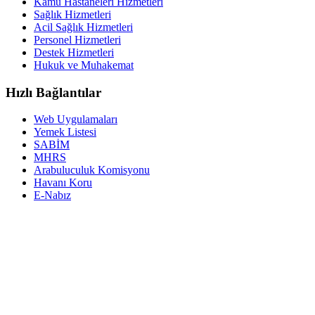
Kamu Hastaneleri Hizmetleri
Sağlık Hizmetleri
Acil Sağlık Hizmetleri
Personel Hizmetleri
Destek Hizmetleri
Hukuk ve Muhakemat
Hızlı Bağlantılar
Web Uygulamaları
Yemek Listesi
SABİM
MHRS
Arabuluculuk Komisyonu
Havanı Koru
E-Nabız