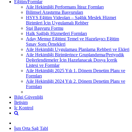
Eğitim/Formlar
Aile Hekimliği Performans İtiraz Formları
Bilimsel Araştırma Başvuruları
HSYS Eğitim Videoları – Sağlık Meslek Hizmet
Birimleri İçin Uygulamalı Rehber
Staj Başvuru Formu
Halk Sağlığı Hizmetleri Formları
Aday Memur Eğitimi Temel ve Hazırlayıcı Eğitim
Sınav Soru Örnekleri
Aile Hekimliği Uygulaması Planlama Rehberi ve Ekleri
Aile Hekimliği Birimlerince Gruplandırma/Periyodik
Değerlendirmeler İçin Hazırlanacak Dosya İçerik
Listesi ve Formlar
Aile Hekimliği 2025 Yılı 1. Dönem Denetim Planı ve
Formları
Aile Hekimliği 2024 Yılı 2. Dönem Denetim Planı ve
Formları
Bilgi Güvenliği
İletişim
İç Kontrol
İsm Orta Sağ Tabl