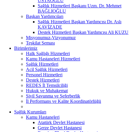
USTAOĞLU
Sağlık Hizmetleri Başkanı Uzm. Dr. Mehmet
BAĞLIOĞLU
Başkan Yardımcıları
Sağlık Hizmetleri Başkan Yardımcısı Dr. Aslı
KAVİZADE
Destek Hizmetleri Başkan Yardımcısı Ali KUZU
Misyonumuz-Vizyonumuz
Teşkilat Şeması
Birimlerimiz
Halk Sağlığı Hizmetleri
Kamu Hastaneleri Hizmetleri
Sağlık Hizmetleri
Acil Sağlık Hizmetleri
Personel Hizmetleri
Destek Hizmetleri
REDES İl Temsilciliği
Hukuk ve Muhakemat
Sivil Savunma ve Seferberlik
İl Performans ve Kalite Koordinatörlüğü
Sağlık Kurumları
Kamu Hastaneleri
Atatürk Devlet Hastanesi
Gerze Devlet Hastanesi