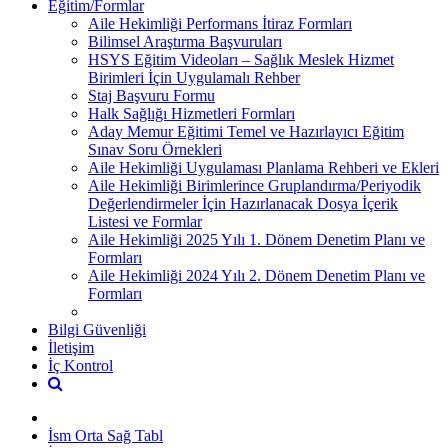
Eğitim/Formlar
Aile Hekimliği Performans İtiraz Formları
Bilimsel Araştırma Başvuruları
HSYS Eğitim Videoları – Sağlık Meslek Hizmet
Birimleri İçin Uygulamalı Rehber
Staj Başvuru Formu
Halk Sağlığı Hizmetleri Formları
Aday Memur Eğitimi Temel ve Hazırlayıcı Eğitim
Sınav Soru Örnekleri
Aile Hekimliği Uygulaması Planlama Rehberi ve Ekleri
Aile Hekimliği Birimlerince Gruplandırma/Periyodik
Değerlendirmeler İçin Hazırlanacak Dosya İçerik
Listesi ve Formlar
Aile Hekimliği 2025 Yılı 1. Dönem Denetim Planı ve
Formları
Aile Hekimliği 2024 Yılı 2. Dönem Denetim Planı ve
Formları
Bilgi Güvenliği
İletişim
İç Kontrol
İsm Orta Sağ Tabl