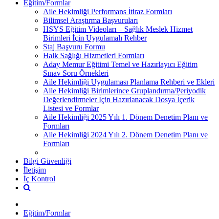
Eğitim/Formlar
Aile Hekimliği Performans İtiraz Formları
Bilimsel Araştırma Başvuruları
HSYS Eğitim Videoları – Sağlık Meslek Hizmet
Birimleri İçin Uygulamalı Rehber
Staj Başvuru Formu
Halk Sağlığı Hizmetleri Formları
Aday Memur Eğitimi Temel ve Hazırlayıcı Eğitim
Sınav Soru Örnekleri
Aile Hekimliği Uygulaması Planlama Rehberi ve Ekleri
Aile Hekimliği Birimlerince Gruplandırma/Periyodik
Değerlendirmeler İçin Hazırlanacak Dosya İçerik
Listesi ve Formlar
Aile Hekimliği 2025 Yılı 1. Dönem Denetim Planı ve
Formları
Aile Hekimliği 2024 Yılı 2. Dönem Denetim Planı ve
Formları
Bilgi Güvenliği
İletişim
İç Kontrol
Eğitim/Formlar