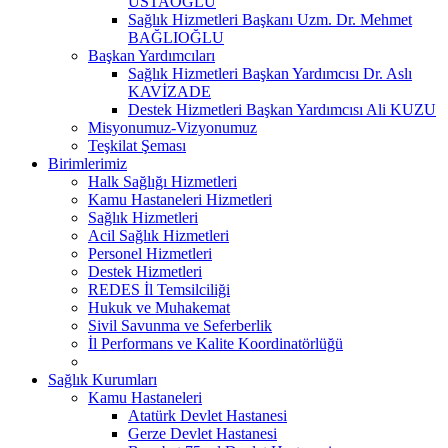
USTAOĞLU
Sağlık Hizmetleri Başkanı Uzm. Dr. Mehmet
BAĞLIOĞLU
Başkan Yardımcıları
Sağlık Hizmetleri Başkan Yardımcısı Dr. Aslı
KAVİZADE
Destek Hizmetleri Başkan Yardımcısı Ali KUZU
Misyonumuz-Vizyonumuz
Teşkilat Şeması
Birimlerimiz
Halk Sağlığı Hizmetleri
Kamu Hastaneleri Hizmetleri
Sağlık Hizmetleri
Acil Sağlık Hizmetleri
Personel Hizmetleri
Destek Hizmetleri
REDES İl Temsilciliği
Hukuk ve Muhakemat
Sivil Savunma ve Seferberlik
İl Performans ve Kalite Koordinatörlüğü
Sağlık Kurumları
Kamu Hastaneleri
Atatürk Devlet Hastanesi
Gerze Devlet Hastanesi