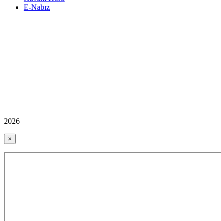
E-Nabız
2026
×