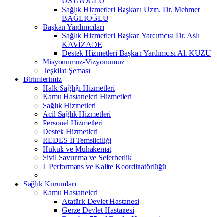
USTAOĞLU
Sağlık Hizmetleri Başkanı Uzm. Dr. Mehmet
BAĞLIOĞLU
Başkan Yardımcıları
Sağlık Hizmetleri Başkan Yardımcısı Dr. Aslı
KAVİZADE
Destek Hizmetleri Başkan Yardımcısı Ali KUZU
Misyonumuz-Vizyonumuz
Teşkilat Şeması
Birimlerimiz
Halk Sağlığı Hizmetleri
Kamu Hastaneleri Hizmetleri
Sağlık Hizmetleri
Acil Sağlık Hizmetleri
Personel Hizmetleri
Destek Hizmetleri
REDES İl Temsilciliği
Hukuk ve Muhakemat
Sivil Savunma ve Seferberlik
İl Performans ve Kalite Koordinatörlüğü
Sağlık Kurumları
Kamu Hastaneleri
Atatürk Devlet Hastanesi
Gerze Devlet Hastanesi