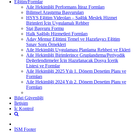
Eğitim/Formlar
Aile Hekimliği Performans İtiraz Formları
Bilimsel Araştırma Başvuruları
HSYS Eğitim Videoları – Sağlık Meslek Hizmet
Birimleri İçin Uygulamalı Rehber
Staj Başvuru Formu
Halk Sağlığı Hizmetleri Formları
Aday Memur Eğitimi Temel ve Hazırlayıcı Eğitim
Sınav Soru Örnekleri
Aile Hekimliği Uygulaması Planlama Rehberi ve Ekleri
Aile Hekimliği Birimlerince Gruplandırma/Periyodik
Değerlendirmeler İçin Hazırlanacak Dosya İçerik
Listesi ve Formlar
Aile Hekimliği 2025 Yılı 1. Dönem Denetim Planı ve
Formları
Aile Hekimliği 2024 Yılı 2. Dönem Denetim Planı ve
Formları
Bilgi Güvenliği
İletişim
İç Kontrol
İSM Footer