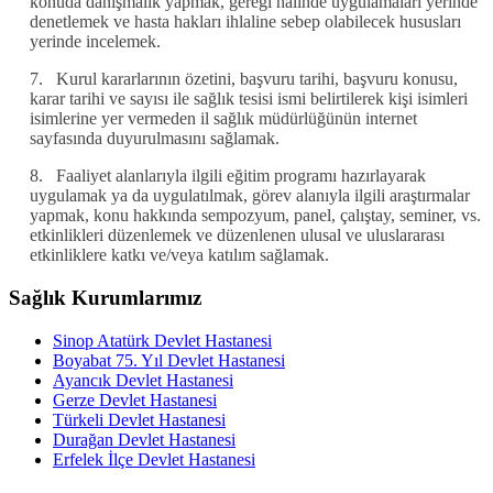
konuda danışmalık yapmak, gereği halinde uygulamaları yerinde
denetlemek ve hasta hakları ihlaline sebep olabilecek hususları
yerinde incelemek.
7.
Kurul kararlarının özetini, başvuru tarihi, başvuru konusu,
karar tarihi ve sayısı ile sağlık tesisi ismi belirtilerek kişi isimleri
isimlerine yer vermeden il sağlık müdürlüğünün internet
sayfasında duyurulmasını sağlamak.
8.
Faaliyet alanlarıyla ilgili eğitim programı hazırlayarak
uygulamak ya da uygulatılmak, görev alanıyla ilgili araştırmalar
yapmak, konu hakkında sempozyum, panel, çalıştay, seminer, vs.
etkinlikleri düzenlemek ve düzenlenen ulusal ve uluslararası
etkinliklere katkı ve/veya katılım sağlamak.
Sağlık Kurumlarımız
Sinop Atatürk Devlet Hastanesi
Boyabat 75. Yıl Devlet Hastanesi
Ayancık Devlet Hastanesi
Gerze Devlet Hastanesi
Türkeli Devlet Hastanesi
Durağan Devlet Hastanesi
Erfelek İlçe Devlet Hastanesi