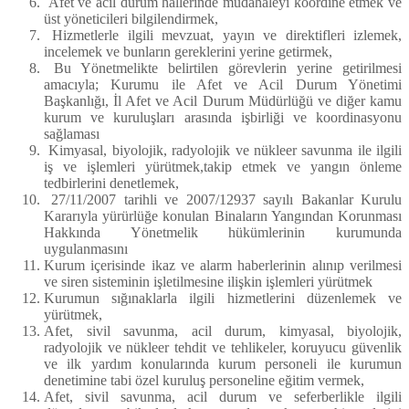
Afet ve acil durum hallerinde müdahaleyi koordine etmek ve
üst yöneticileri bilgilendirmek,
Hizmetlerle ilgili mevzuat, yayın ve direktifleri izlemek,
incelemek ve bunların gereklerini yerine getirmek,
Bu Yönetmelikte belirtilen görevlerin yerine getirilmesi
amacıyla; Kurumu ile Afet ve Acil Durum Yönetimi
Başkanlığı, İl Afet ve Acil Durum Müdürlüğü ve diğer kamu
kurum ve kuruluşları arasında işbirliği ve koordinasyonu
sağlaması
Kimyasal, biyolojik, radyolojik ve nükleer savunma ile ilgili
iş ve işlemleri yürütmek,takip etmek ve yangın önleme
tedbirlerini denetlemek,
27/11/2007 tarihli ve 2007/12937 sayılı Bakanlar Kurulu
Kararıyla yürürlüğe konulan Binaların Yangından Korunması
Hakkında Yönetmelik hükümlerinin kurumunda
uygulanmasını
Kurum içerisinde ikaz ve alarm haberlerinin alınıp verilmesi
ve siren sisteminin işletilmesine ilişkin işlemleri yürütmek
Kurumun sığınaklarla ilgili hizmetlerini düzenlemek ve
yürütmek,
Afet, sivil savunma, acil durum, kimyasal, biyolojik,
radyolojik ve nükleer tehdit ve tehlikeler, koruyucu güvenlik
ve ilk yardım konularında kurum personeli ile kurumun
denetimine tabi özel kuruluş personeline eğitim vermek,
Afet, sivil savunma, acil durum ve seferberlikle ilgili