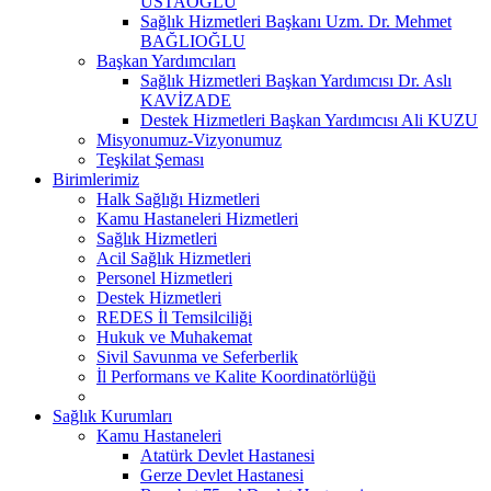
USTAOĞLU
Sağlık Hizmetleri Başkanı Uzm. Dr. Mehmet
BAĞLIOĞLU
Başkan Yardımcıları
Sağlık Hizmetleri Başkan Yardımcısı Dr. Aslı
KAVİZADE
Destek Hizmetleri Başkan Yardımcısı Ali KUZU
Misyonumuz-Vizyonumuz
Teşkilat Şeması
Birimlerimiz
Halk Sağlığı Hizmetleri
Kamu Hastaneleri Hizmetleri
Sağlık Hizmetleri
Acil Sağlık Hizmetleri
Personel Hizmetleri
Destek Hizmetleri
REDES İl Temsilciliği
Hukuk ve Muhakemat
Sivil Savunma ve Seferberlik
İl Performans ve Kalite Koordinatörlüğü
Sağlık Kurumları
Kamu Hastaneleri
Atatürk Devlet Hastanesi
Gerze Devlet Hastanesi