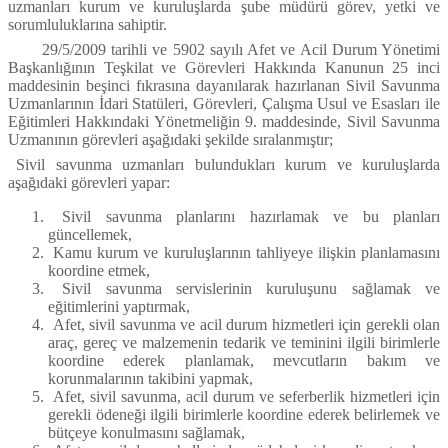
uzmanları kurum ve kuruluşlarda şube müdürü görev, yetki ve
sorumluluklarına sahiptir.
29/5/2009 tarihli ve 5902 sayılı Afet ve Acil Durum Yönetimi
Başkanlığının Teşkilat ve Görevleri Hakkında Kanunun 25 inci
maddesinin beşinci fıkrasına dayanılarak hazırlanan Sivil Savunma
Uzmanlarının İdari Statüleri, Görevleri, Çalışma Usul ve Esasları ile
Eğitimleri Hakkındaki Yönetmeliğin 9. maddesinde, Sivil Savunma
Uzmanının görevleri aşağıdaki şekilde sıralanmıştır;
Sivil savunma uzmanları bulundukları kurum ve kuruluşlarda
aşağıdaki görevleri yapar:
Sivil savunma planlarını hazırlamak ve bu planları
güncellemek,
Kamu kurum ve kuruluşlarının tahliyeye ilişkin planlamasını
koordine etmek,
Sivil savunma servislerinin kuruluşunu sağlamak ve
eğitimlerini yaptırmak,
Afet, sivil savunma ve acil durum hizmetleri için gerekli olan
araç, gereç ve malzemenin tedarik ve teminini ilgili birimlerle
koordine ederek planlamak, mevcutların bakım ve
korunmalarının takibini yapmak,
Afet, sivil savunma, acil durum ve seferberlik hizmetleri için
gerekli ödeneği ilgili birimlerle koordine ederek belirlemek ve
bütçeye konulmasını sağlamak,