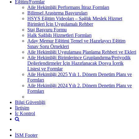
Eğitim/Formlar
Aile Hekimliği Performans İtiraz Formları
Bilimsel Araştırma Başvuruları
HSYS Eğitim Videoları – Sağlık Meslek Hizmet
Birimleri İçin Uygulamalı Rehber
Staj Başvuru Formu
Halk Sağlığı Hizmetleri Formları
Aday Memur Eğitimi Temel ve Hazırlayıcı Eğitim
Sınav Soru Örnekleri
Aile Hekimliği Uygulaması Planlama Rehberi ve Ekleri
Aile Hekimliği Birimlerince Gruplandırma/Periyodik
Değerlendirmeler İçin Hazırlanacak Dosya İçerik
Listesi ve Formlar
Aile Hekimliği 2025 Yılı 1. Dönem Denetim Planı ve
Formları
Aile Hekimliği 2024 Yılı 2. Dönem Denetim Planı ve
Formları
Bilgi Güvenliği
İletişim
İç Kontrol
İSM Footer