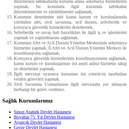
düzenlenen tatbikatlarda kurumu adına sekretarya hizmetlerini
yapmak, bu konularla ilgili kurumda tatbikatlar
düzenlenmesini ve yürütülmesini sağlamak,
Kurumun denetimine tabi kamu kurum ve kuruluşlarında
yürütülen afet, sivil savunma, acil durum, seferberlik ve
koruyucu güvenlik hizmetlerini denetlemek,
Seferberlik ve savaş hali hazırlıkları ile ilgili iş ve işlemlerini
yapmak ve yaptırılmasını sağlamak,
Kurumun Afet ve Acil Durum Yönetim Merkezinin sekretarya
hizmetini yapmak, İl Afet ve Acil Durum Yönetim Merkezi ile
koordinasyonu sağlamak,
Koruyucu güvenlik hizmetlerinin koordinasyonunu sağlamak,
kamu kurum ve kuruluşlarının üst amiri adına hizmetin takip
ve denetimini yapmak,
İlgili mevzuat uyarınca kurumun üst yöneticisi tarafından
verilen görevleri yapmak.
Sivil Savunma Uzmanlarına ilgili mevzuatta yer almayan
herhangi bir görev verilmez.
Sağlık Kurumlarımız
Sinop Atatürk Devlet Hastanesi
Boyabat 75. Yıl Devlet Hastanesi
Ayancık Devlet Hastanesi
Gerze Devlet Hastanesi